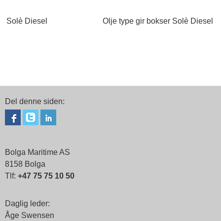
Solè Diesel
Olje type gir bokser Solè Diesel
Del denne siden:
Bolga Maritime AS
8158 Bolga
Tlf:
+47 75 75 10 50
Daglig leder:
Åge Swensen